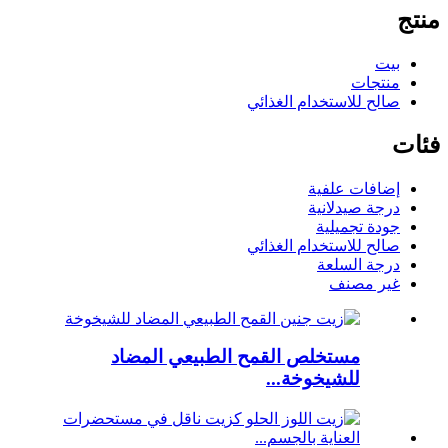
منتج
بيت
منتجات
صالح للاستخدام الغذائي
فئات
إضافات علفية
درجة صيدلانية
جودة تجميلية
صالح للاستخدام الغذائي
درجة السلعة
غير مصنف
مستخلص القمح الطبيعي المضاد
للشيخوخة...