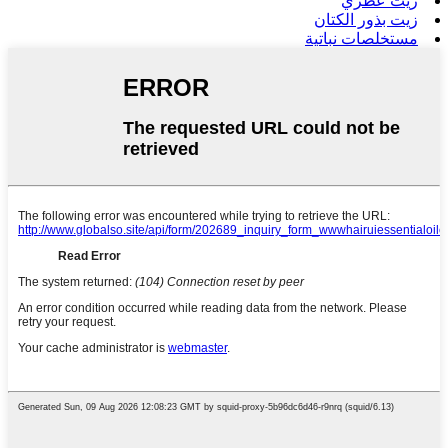
زيت عطري
زيت بذور الكتان
مستخلصات نباتية