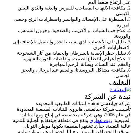
على ارتفاع ضغط الدم
2. مكافحة الالتهاب المصاحب للنقرس والذئبة والثدي الليفي
الكيسي
3. السيطرة على الإمساك والبواسير واضطرابات الرتج وحصى
المرارة.
4. علاج حب الشباب، والأكزيما، والصدفية، وحروق الشمس،
والوردية.
5. تقليل تلف الأعصاب الذي يسبب الخدر والتنميل بالإضافة إلى
الاضطرابات الأخرى
6. تقليل خطر الإصابة بالسرطان والحماية من آثار الشيخوخة
7. علاج أعراض انقطاع الطمث، وتقلصات الدورة الشهرية،
والعقم عند النساء، وبطانة الرحم المهاجرة
8. مكافحة مشاكل البروستاتا، والعقم عند الرجال، والعجز
الجنسي
التغليف
نبذة عن الشركة
شركة جيانغشي Hairui للنباتات الطبيعية المحدودة
تأسست شركة جيانغشي هايروي للنباتات الطبيعية المحدودة
في عام 2006، وهي شركة متخصصة في إنتاج وبيع النباتات
الطبيعية.
زيت عطري
وتقع في منطقة جينغقانغ الجبلية للتنمية
عالية التقنية، جيآن. تشتهر المنطقة بكونها موطن التوابل،
وموقعها الجغرافي المتميز يتيح لنا الحصول على موارد نباتية