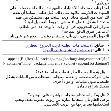
جودتكم؟
لقد اجتازت منتجاتنا الاختبارات المهنية ذات الصلة وحصلت على
الشهادات اللازمة. علاوة على ذلك، قبل طلبك، يمكننا أن نقدم
لك عينة من المنتج مجانًا، وبعد استخدامها، ستتمكن من فهم
منتجاتنا بشكل أفضل. 6. ما هي شروط التوصيل لدينا؟
متوفر في المخزون، في أي وقت. لا يوجد حد أدنى للطلب.
7. ما هي طرق الدفع المتاحة؟
التحويل المصرفي، باي بال، ويسترن يونيون، الدفع عبر علي بابا
سابق:
الاستخدامات الطبية لزيت الخروع العطري
التالي:
زيت شجرة الشاي عالي الجودة
' ; $('.package-img-container').append(BigBox) $('.package-img-
container').find('.package-img-entry').clone().appendTo('.bigimg') })
1. هل هذه الزيوت العطرية طبيعية أم صناعية؟
نحن شركة مصنعة، ومعظم منتجاتنا مستخلصة من النباتات بشكل
طبيعي، بدون مذيبات أو مواد أخرى.
يمكنك شراؤه بأمان.
2. هل يمكن استخدام منتجاتنا مباشرة على البشرة؟
يرجى العلم بأن منتجاتنا عبارة عن زيوت عطرية نقية، ويجب
استخدامها بعد مزجها مع الزيت الأساسي.