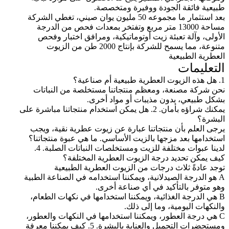
طبيعية فائقة الجودة ووفيرة ومتخصصة.
بعد استثمار ما مجموعه 50 مليون يوان صيني، تغطي الشركة
مساحة 13000 متر مربع وتفتخر بمعدات فحص من الدرجة
الأولى، وآلة تعبئة زيت أوتوماتيكية، ومرافق اختبار وفحص
متنوعة، مما يسمح للشركة بإنتاج 2000 طن من الزيوت
العطرية الطبيعية
التعليمات
1. هل هذه الزيوت العطرية طبيعية أم صناعية؟
نحن شركة مصنعة، ومعظم منتجاتنا مستخلصة من النباتات
بشكل طبيعي، بدون مذيبات أو مواد أخرى.
يمكنك شراؤه بأمان. 2. هل يمكن استخدام منتجاتنا مباشرة على
البشرة؟
يرجى العلم بأن منتجاتنا عبارة عن زيوت عطرية نقية، ويجب
استخدامها بعد مزجها بالزيت الأساسي. ما هي عبوة منتجاتنا؟
لدينا عبوات مختلفة للزيت ومستخلصات النباتات الصلبة. 4.
كيف يمكن تحديد درجة الزيوت العطرية المختلفة؟
توجد عادةً ثلاث درجات من الزيوت العطرية الطبيعية
A هو الدرجة الصيدلانية، ويمكننا استخدامه في الصناعة الطبية
وهو متوفر بالتأكيد في أي صناعة أخرى.
B هي الدرجة الغذائية، ويمكننا استخدامها في نكهات الطعام،
والنكهات اليومية، وما إلى ذلك.
C هي درجة العطور، ويمكننا استخدامها في النكهات والعطور،
ومستحضرات التجميل والعناية بالبشرة. 5. كيف يمكننا معرفة