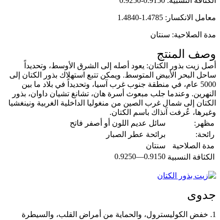
الكثافة النسبية: 0.9150-0.9250
معامل الانكسار: 1.4785-1.4840
مدة الصلاحية: سنتان
وصف المنتج
أصل زيت بذور الكتان: يعود أصله إلى الشرق الأوسط، وتحديداً
ساحل البحر الأبيض المتوسط. ويمكن تتبع استهلاك بذور الكتان إلى
5000 عام، في منطقة جنوب غرب آسيا، وتحديداً في بلاد ما بين
النهرين. وعندما جلب مبعوث أسرة هان، تشانغ تشيان داوان، بذور
الكتان إلى شمال غرب الصين من منغوليا الداخلية الغربية ونينغشيا
وغيرها، عُرفت آنذاك باسم الكتان.
مظهر:
سائل عديم اللون أو أصفر فاتح
رائحة:
برائحة عطر الصبار
مدة الصلاحية
سنتان
0.9150—0.9250
الكثافة النسبية
جدوى
1. خفض الكوليسترول، والحماية من أمراض القلب، والسيطرة