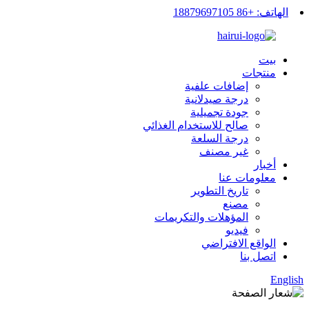
الهاتف: +86 18879697105
بيت
منتجات
إضافات علفية
درجة صيدلانية
جودة تجميلية
صالح للاستخدام الغذائي
درجة السلعة
غير مصنف
أخبار
معلومات عنا
تاريخ التطوير
مصنع
المؤهلات والتكريمات
فيديو
الواقع الافتراضي
اتصل بنا
English