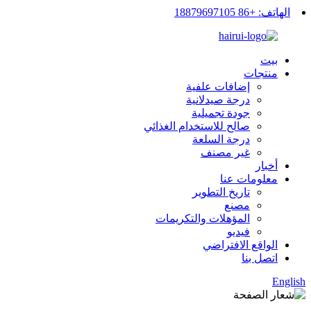
الهاتف: +86 18879697105
بيت
منتجات
إضافات علفية
درجة صيدلانية
جودة تجميلية
صالح للاستخدام الغذائي
درجة السلعة
غير مصنف
أخبار
معلومات عنا
تاريخ التطوير
مصنع
المؤهلات والتكريمات
فيديو
الواقع الافتراضي
اتصل بنا
English