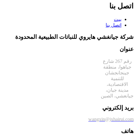
اتصل بنا
بيت
اتصل بنا
شركة جيانغشي هايروي للنباتات الطبيعية المحدودة
عنوان
رقم 267 شارع
جياهوا، منطقة
جينجانجشان
للتنمية
الاقتصادية،
مدينة جيان،
جيانغشي، الصين
بريد إلكتروني
wangxin@jxhairui.com
هاتف