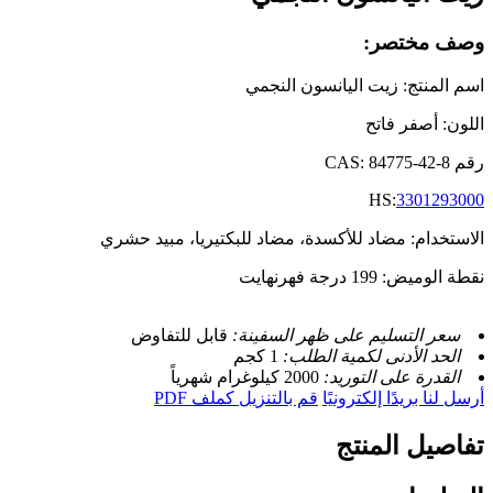
وصف مختصر:
اسم المنتج: زيت اليانسون النجمي
اللون: أصفر فاتح
رقم CAS: 84775-42-8
HS:
3301293000
الاستخدام: مضاد للأكسدة، مضاد للبكتيريا، مبيد حشري
نقطة الوميض: 199 درجة فهرنهايت
سعر التسليم على ظهر السفينة:
قابل للتفاوض
الحد الأدنى لكمية الطلب:
1 كجم
القدرة على التوريد:
2000 كيلوغرام شهرياً
أرسل لنا بريدًا إلكترونيًا
قم بالتنزيل كملف PDF
تفاصيل المنتج