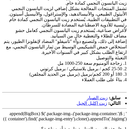
زيت اليانسون النجمي كمادة خام.
تشمل المنتجات المعالجة بشكل إضافي لزيت اليانسون النجمي
الأنيثول الطبيعي، والأنيسالدهيد، والإستراغول، والأنيسيل أسيتون.
في التطبيقات الطبية، يُستخدم زيت اليانسون النجمي كمادة خام
رئيسية للأدوية الاصطناعية المضادة للسرطان.
لأغراض صناعية، يُستخدم زيت اليانسون النجمي كعامل حشو
مضاف للطلاء والتغطية خالٍ من السيانيد.
إضافة إلى ذلك، ولتصنيع دواء "تاميفلو" المضاد لإنفلونزا الطيور، يتم
استخلاص حمض الشيكيمي الوسيط من ثمار اليانسون النجمي، مع
ارتفاع الطلب بشكل كبير في السنوات الأخيرة.
التعبئة والتوصيل
1. زجاجة ألومنيوم سعة 250-1000 مل
2. 25-50 كجم / برميل بلاستيكي / برميل كرتوني
3. 180 أو 200 كجم/برميل (برميل من الحديد المجلفن)
4. بناءً على طلب العملاء
سابق:
زيت الصبار
التالي:
زيت إكليل الجبل
' ; $('.package-img-container').append(BigBox) $('.package-img-
container').find('.package-img-entry').clone().appendTo('.bigimg') })
1. هل هذه الزيوت العطرية طبيعية أم صناعية؟