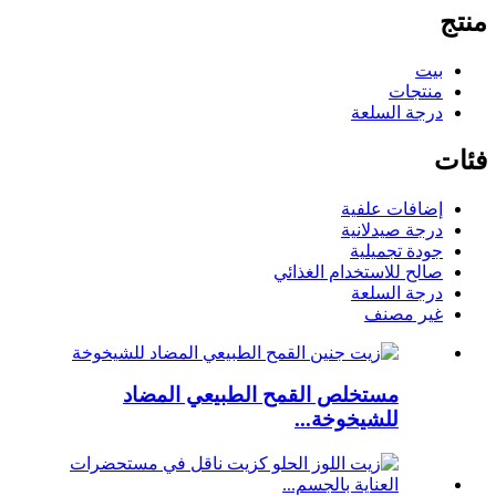
منتج
بيت
منتجات
درجة السلعة
فئات
إضافات علفية
درجة صيدلانية
جودة تجميلية
صالح للاستخدام الغذائي
درجة السلعة
غير مصنف
مستخلص القمح الطبيعي المضاد
للشيخوخة...