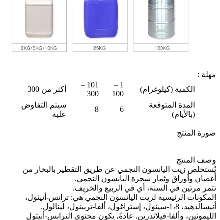
مهلة
:
101 –
1 –
الكمية (كيلوغرام)
أكثر من 300
300
100
المدة المتوقعة
سيتم التفاوض
8
6
(بالأيام)
عليه
صورة المنتج
وصف المنتج
يُستخلص زيت اليانسون النجمي عن طريق التقطير بالبخار من
أغصان وأوراق وثمار شجرة اليانسون النجمي.
تثمر مرتين في السنة، أي في الربيع والخريف.
المكونات الرئيسية لزيت اليانسون النجمي هي: ترانس-أنيثول،
أنيسالدهيد، 1،8-سينول، إستراغول، ألفا-تربينول، لينالول.
الليمونين، وألفا-فيلاندرين. عادةً، يكون محتوى الترانس-أنيثول