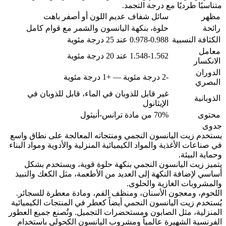
متناسبًا طرديًا مع درجة التجمد.
مظهر
سائل شفاف عديم اللون أو أصفر باهت
رائحة
حلوة، بنكهة اليانسون والشمر مع قوام كامل
الكثافة النسبية
0.978-0.988 عند 25 درجة مئوية
معامل
1.548-1.562 عند 20 درجة مئوية
الانكسار
الدوران
-2 درجة مئوية — +1 درجة مئوية
البصري
غير قابل للذوبان في الماء، قابل للذوبان في
الذوبانية
الإيثانول
محتوى
70% من مادة ترانس-أنيثول
جدوى
يستخدم زيت اليانسون النجمي ومنتجاته المعالجة على نطاق واسع
في صناعات الأغذية والمواد الكيميائية المنزلية والأدوية ومواد البناء
وحماية البيئة.
يتميز زيت اليانسون النجمي بنكهة حلوة قوية، ويستخدم بشكل
أساسي لإضافة النكهة إلى العديد من الأطعمة، مثل الكعك والنبيذ
والمشروبات الغازية والحلوى.
اللحوم، ومعجون الأسنان، ومنظف الفم، ومادة معطرة للسجائر.
يُستخدم زيت اليانسون النجمي أيضاً كعطر في المنتجات الكيميائية
المنزلية، مثل الصابون ومستحضرات التجميل. وتُصنع جميع العطور
الفرنسية الشهيرة عالمياً ومشروب اليانسون الكحولي باستخدام