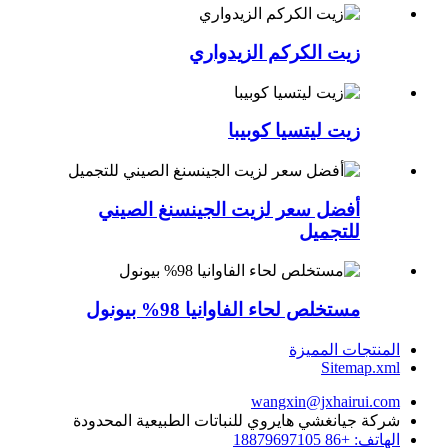
زيت الكركم الزيدواري
زيت ليتسيا كوبيبا
أفضل سعر لزيت الجينسنغ الصيني
للتجميل
مستخلص لحاء الفاوانيا 98% بيونول
المنتجات المميزة
Sitemap.xml
wangxin@jxhairui.com
شركة جيانغشي هايروي للنباتات الطبيعية المحدودة
الهاتف: +86 18879697105