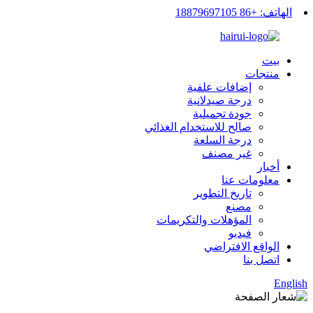
الهاتف: +86 18879697105
بيت
منتجات
إضافات علفية
درجة صيدلانية
جودة تجميلية
صالح للاستخدام الغذائي
درجة السلعة
غير مصنف
أخبار
معلومات عنا
تاريخ التطوير
مصنع
المؤهلات والتكريمات
فيديو
الواقع الافتراضي
اتصل بنا
English