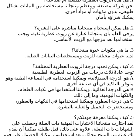
نحن شركة مصنعة، ومعظم منتجاتنا مستخلصة من النباتات بشكل
طبيعي، بدون مذيبات أو مواد أخرى.
يمكنك شراؤه بأمان.
2. هل يمكن استخدام منتجاتنا مباشرة على البشرة؟
يرجى العلم بأن منتجاتنا عبارة عن زيوت عطرية نقية، ويجب
استخدامها بعد مزجها مع الزيت الأساسي.
3. ما هي مكونات عبوة منتجاتنا؟
لدينا عبوات مختلفة للزيت ومستخلصات النباتات الصلبة.
4. كيف يمكن تحديد درجة الزيوت العطرية المختلفة؟
توجد عادةً ثلاث درجات من الزيوت العطرية الطبيعية
A هو الدرجة الصيدلانية، ويمكننا استخدامه في الصناعة الطبية وهو
متوفر بالتأكيد في أي صناعة أخرى.
B هي الدرجة الغذائية، ويمكننا استخدامها في نكهات الطعام،
والنكهات اليومية، وما إلى ذلك.
C هي درجة العطور، ويمكننا استخدامها في النكهات والعطور،
ومستحضرات التجميل والعناية بالبشرة.
5. كيف يمكننا معرفة جودتكم؟
لقد اجتازت منتجاتنا الاختبارات المهنية ذات الصلة وحصلت على
الشهادات ذات الصلة، علاوة على ذلك، قبل طلبك، يمكننا أن نقدم
لك عينة من المنتج مجانًا، وبعد استخدامها، يمكنك الحصول على فهم