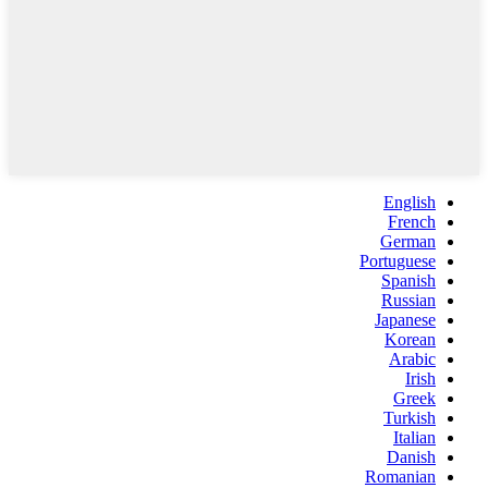
English
French
German
Portuguese
Spanish
Russian
Japanese
Korean
Arabic
Irish
Greek
Turkish
Italian
Danish
Romanian