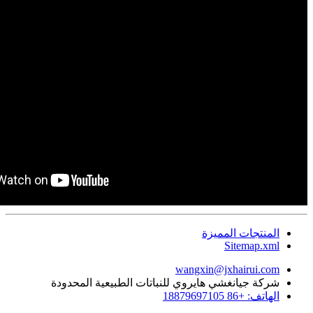
المنتجات المميزة
Sitemap.xml
wangxin@jxhairui.com
شركة جيانغشي هايروي للنباتات الطبيعية المحدودة
الهاتف: +86 18879697105