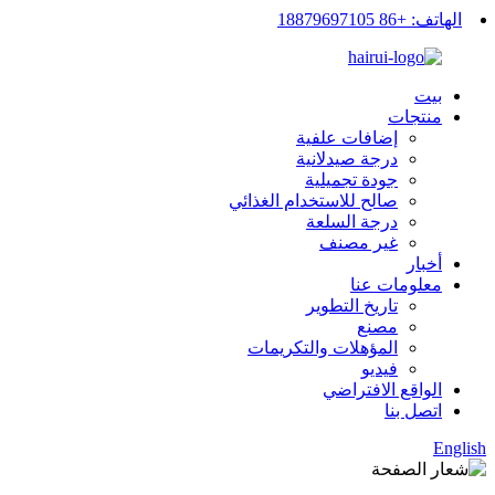
الهاتف: +86 18879697105
بيت
منتجات
إضافات علفية
درجة صيدلانية
جودة تجميلية
صالح للاستخدام الغذائي
درجة السلعة
غير مصنف
أخبار
معلومات عنا
تاريخ التطوير
مصنع
المؤهلات والتكريمات
فيديو
الواقع الافتراضي
اتصل بنا
English